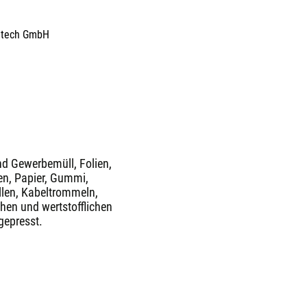
gtech GmbH
nd Gewerbemüll, Folien,
en, Papier, Gummi,
llen, Kabeltrommeln,
hen und wertstofflichen
gepresst.