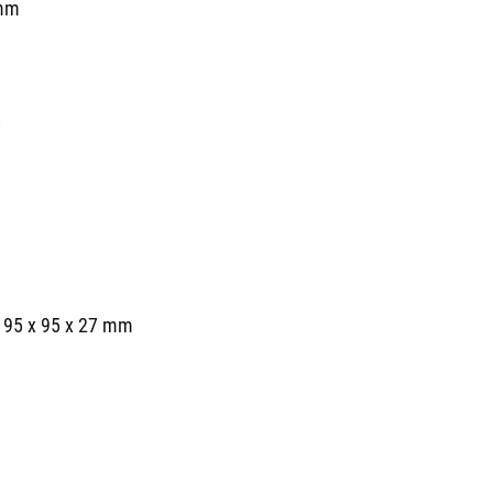
 mm
U
 95 x 95 x 27 mm