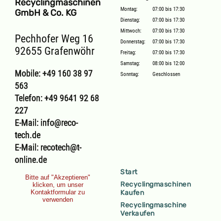
Recyclingmaschinen
Montag:
07:00 bis 17:30
GmbH & Co. KG
Dienstag:
07:00 bis 17:30
Mittwoch:
07:00 bis 17:30
Pechhofer Weg 16
Donnerstag:
07:00 bis 17:30
92655 Grafenwöhr
Freitag:
07:00 bis 17:30
Samstag:
08:00 bis 12:00
Mobile: +49 160 38 97
Sonntag:
Geschlossen
563
Telefon: +49 9641 92 68
227
E-Mail: info@reco-
tech.de
E-Mail: recotech@t-
online.de
Start
Bitte auf "Akzeptieren"
Recyclingmaschinen
klicken, um unser
Kontaktformular zu
Kaufen
verwenden
Recyclingmaschine
Verkaufen